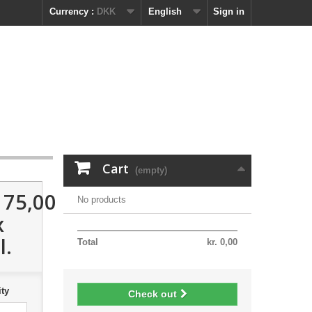
Currency :
DKK
English
Sign in
Cart
(empty)
. 75,00
No products
x
l.
Total
kr. 0,00
ty
Check out