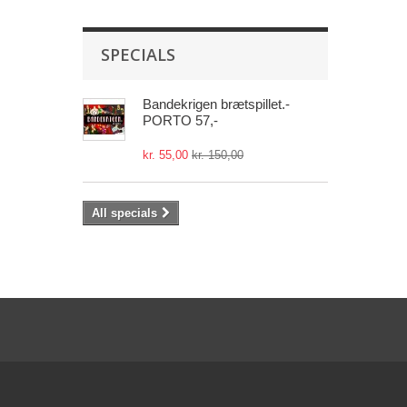
SPECIALS
Bandekrigen brætspillet.-
PORTO 57,-
kr. 55,00
kr. 150,00
All specials