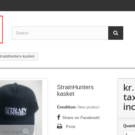
trainHunters kasket
kr
StrainHunters
kasket
ta
inc
Condition:
New product
Share on Facebook!
Quanti
Print
View larger