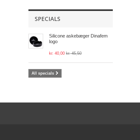
SPECIALS
Silicone askebæger Dinafem
logo
kr. 40,00
kr. 45,50
All specials