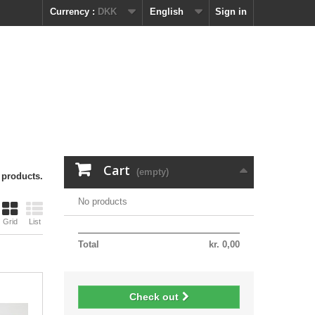
Currency :
DKK
English
Sign in
Cart
(empty)
 products.
No products
Grid
List
Total
kr. 0,00
Check out