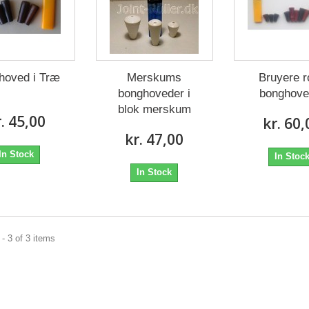
hoved i Træ
Merskums
Bruyere 
bonghoveder i
bonghove
blok merskum
r. 45,00
kr. 60,
kr. 47,00
In Stock
In Stoc
In Stock
- 3 of 3 items