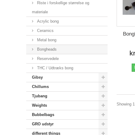
Riste i forskellige størrelse og
materiale
Acrylic bong
Ceramics
Bong
Metal bong
Bongheads
k
Reservedele
THC / Udtræks bong
Gibsy
Chillums
Tjubang
Showing 1 
Weights
Bubbelbags
GRO udstyr
different things