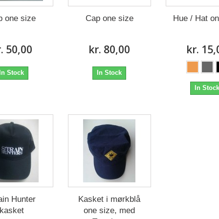
 one size
Cap one size
Hue / Hat on
r. 50,00
kr. 80,00
kr. 15,
In Stock
In Stock
In Stoc
ain Hunter
Kasket i mørkblå
kasket
one size, med