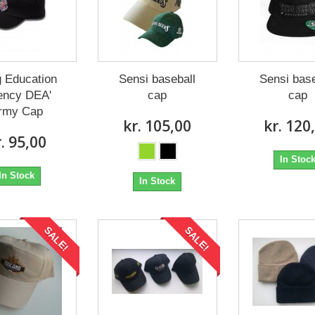
 Education
Sensi baseball
Sensi base
ency DEA'
cap
cap
rmy Cap
kr. 105,00
kr. 120
r. 95,00
In Stoc
In Stock
In Stock
SALE!
SALE!