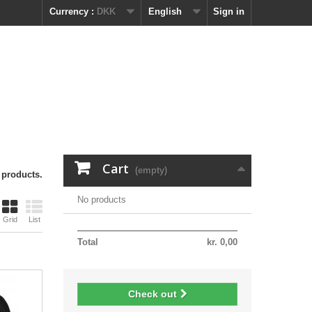
Currency :
DKK
English
Sign in
Cart
(empty)
 products.
No products
Grid
List
Total
kr. 0,00
Check out