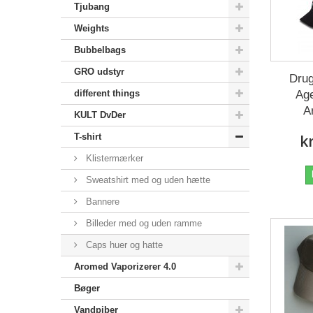
Tjubang
Weights
Bubbelbags
GRO udstyr
Drug
different things
Ag
A
KULT DvDer
T-shirt
k
Klistermærker
Sweatshirt med og uden hætte
Bannere
Billeder med og uden ramme
Caps huer og hatte
Aromed Vaporizerer 4.0
Bøger
Vandpiber