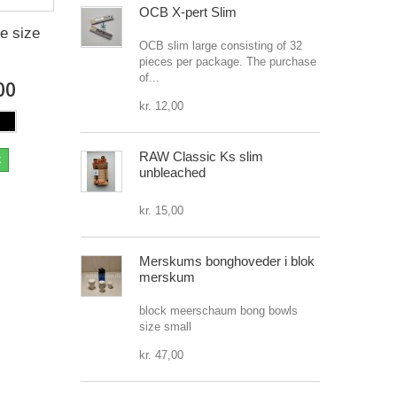
OCB X-pert Slim
e size
OCB slim large consisting of 32
pieces per package. The purchase
of...
00
kr. 12,00
RAW Classic Ks slim
k
unbleached
kr. 15,00
Merskums bonghoveder i blok
merskum
block meerschaum bong bowls
size small
kr. 47,00