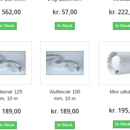
. 562,00
kr. 57,00
kr. 222
In Stock
In Stock
In Stoc
flexrør 125
Aluflexrør 100
Mini udlu
m, 10 m
mm, 10 m
kr. 195
. 189,00
kr. 189,00
In Stoc
In Stock
In Stock