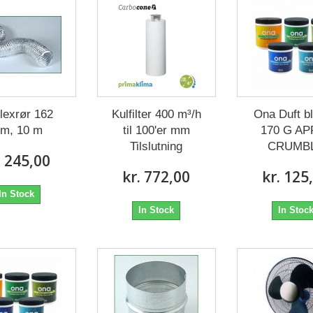
flexrør 162
Kulfilter 400 m³/h
Ona Duft b
m, 10 m
til 100'er mm
170 G AP
Tilslutning
CRUMB
. 245,00
kr. 772,00
kr. 125
In Stock
In Stock
In Stoc