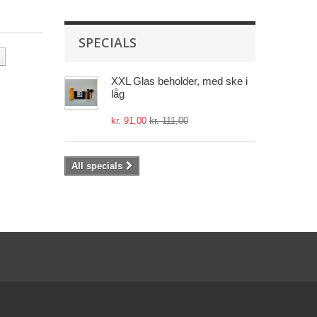
SPECIALS
l
XXL Glas beholder, med ske i
låg
kr. 91,00
kr. 111,00
All specials