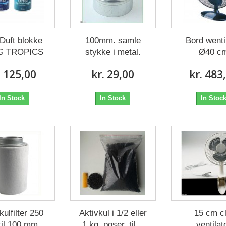
Duft blokke
100mm. samle
Bord wenti
 G TROPICS
stykke i metal.
Ø40 c
. 125,00
kr. 29,00
kr. 483
In Stock
In Stock
In Stoc
kulfilter 250
Aktivkul i 1/2 eller
15 cm cl
til 100 mm...
1 kg. poser, til...
ventilat