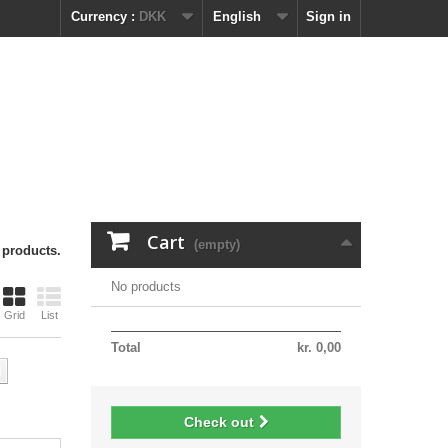
Currency :
DKK
English
Sign in
Cart
(empty)
 products.
No products
Grid
List
Total
kr. 0,00
l
Check out