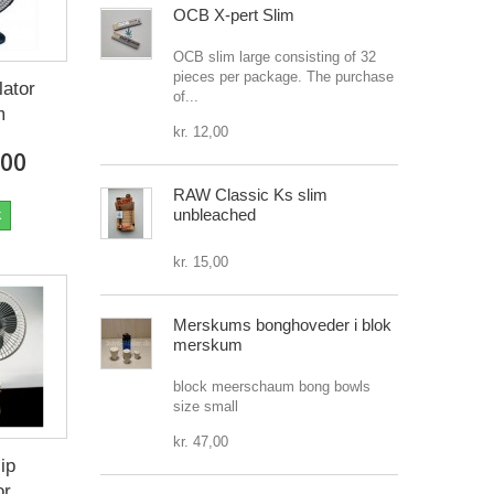
OCB X-pert Slim
OCB slim large consisting of 32
pieces per package. The purchase
lator
of...
m
kr. 12,00
,00
RAW Classic Ks slim
unbleached
k
kr. 15,00
Merskums bonghoveder i blok
merskum
block meerschaum bong bowls
size small
kr. 47,00
ip
or