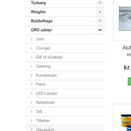
Tjubang
Weights
Bubbelbags
GRO udstyr
Jord
Alu
Clon-gel
m
Gift til skadedyr
kr
Gødning
Kompletsæt
Pære
LED Lamper
Reflektorer
Telt
Tilbehør
Udsugning