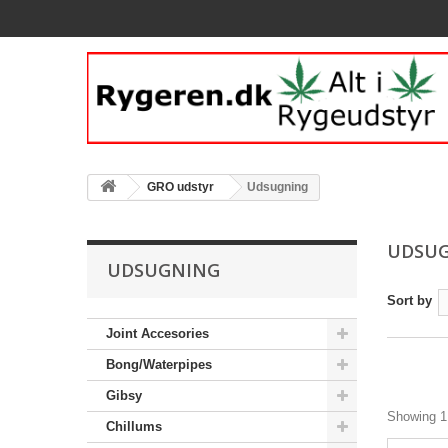
GRO udstyr
Udsugning
UDSU
UDSUGNING
Sort by
Joint Accesories
Bong/Waterpipes
Gibsy
Showing 1 
Chillums