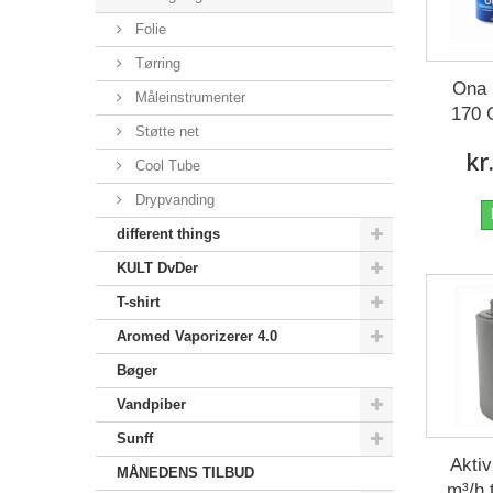
Folie
Tørring
Ona 
Måleinstrumenter
170
Støtte net
kr
Cool Tube
Drypvanding
different things
KULT DvDer
T-shirt
Aromed Vaporizerer 4.0
Bøger
Vandpiber
Sunff
Aktiv
MÅNEDENS TILBUD
m³/h 