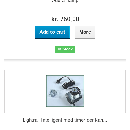
Add-a- lamp
kr. 760,00
Add to cart
More
In Stock
Lightrail Intelligent med timer der kan...