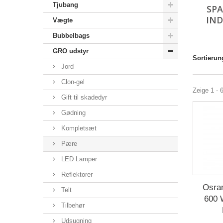
Tjubang
SP
IND
Vægte
Bubbelbags
GRO udstyr
Sortierun
Jord
Clon-gel
Zeige 1 - 
Gift til skadedyr
Gødning
Kompletsæt
Pære
LED Lamper
Reflektorer
Osram
Telt
600 
Tilbehør
Udsugning