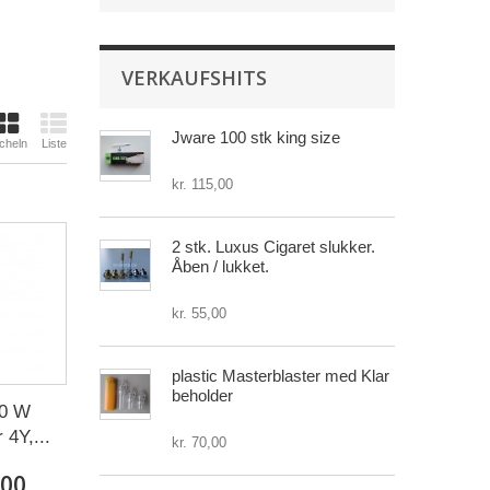
VERKAUFSHITS
Jware 100 stk king size
cheln
Liste
kr. 115,00
2 stk. Luxus Cigaret slukker.
Åben / lukket.
kr. 55,00
plastic Masterblaster med Klar
beholder
0 W
4Y,...
kr. 70,00
,00