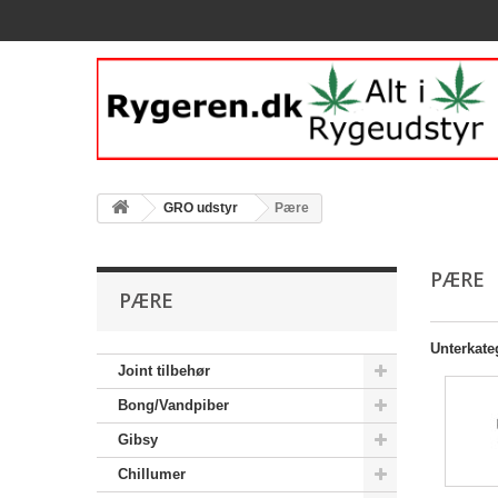
GRO udstyr
Pære
PÆRE
PÆRE
Unterkate
Joint tilbehør
Bong/Vandpiber
Gibsy
Chillumer