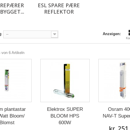
AREPÆRER
ESL SPARE PÆRE
BYGGET...
REFLEKTOR
g
Anzeigen:
--
Ka
6 von 6 Artikeln
 plantastar
Elektrox SUPER
Osram 40
Watt Bloom/
BLOOM HPS
NAV-T Super 
Blomst
600W
kr. 251