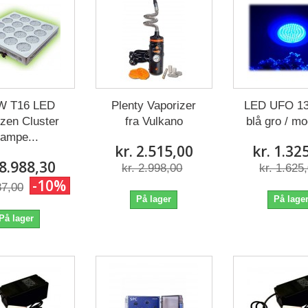
W T16 LED
Plenty Vaporizer
LED UFO 13
nzen Cluster
fra Vulkano
blå gro / mo
ampe...
kr. 2.515,00
kr. 1.32
 8.988,30
kr. 2.998,00
kr. 1.625
-10%
87,00
På lager
På lage
På lager