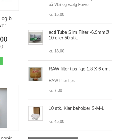
på VIS og vælg Farve
kr. 15,00
 og b
ver
acti Tube Slim Filter -6.9mmØ
,00
10 eller 50 stk.
00
kr. 18,00
r
RAW filter tips lige 1.8 X 6 cm.
RAW filter tips
kr. 7,00
10 stk. Klar beholder S-M-L
kr. 45,00
papir