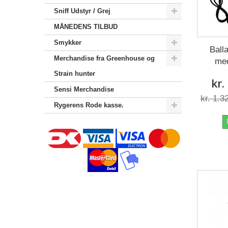
Sniff Udstyr / Grej
MÅNEDENS TILBUD
Smykker
Ball
Merchandise‎ fra Greenhouse og
me
Strain hunter
kr.
Sensi Merchandise‎
kr. 1.3
Rygerens Rode kasse.