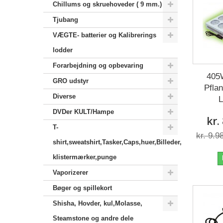
Chillums og skruehoveder ( 9 mm.)
Tjubang
VÆGTE- batterier og Kalibrerings
lodder
Forarbejdning og opbevaring
405
GRO udstyr
Pfla
Diverse
L
DVDer KULT/Hampe
kr.
T-
kr. 9.9
shirt,sweatshirt,Tasker,Caps,huer,Billeder,
klistermærker,punge
Vaporizerer
Bøger og spillekort
Shisha, Hovder, kul,Molasse,
Steamstone og andre dele