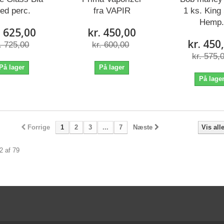
ed perc.
fra VAPIR
1 ks. King
Hemp
. 625,00
kr. 450,00
kr. 450
. 725,00
kr. 600,00
kr. 575,
På lager
På lager
På lage
Forrige
1
2
3
...
7
Næste
Vis all
12 af 79