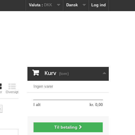
Valuta :
DKK
Dansk
Log ind
Kurv
(tom)
Ingen varer
er
Oversigt
I alt
kr. 0,00
e
Til betaling