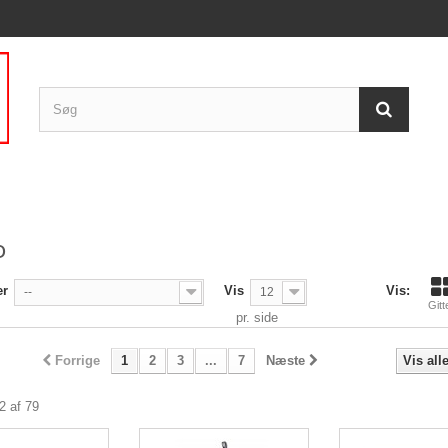
D
er
Vis
Vis:
--
12
Gitt
pr. side
Forrige
1
2
3
...
7
Næste
Vis all
12 af 79