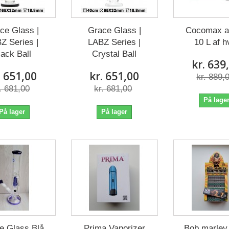
ce Glass |
Grace Glass |
Cocomax a
Z Series |
LABZ Series |
10 L af h
lack Ball
Crystal Ball
kr. 639
. 651,00
kr. 651,00
kr. 889,
. 681,00
kr. 681,00
På lage
På lager
På lager
e Glass Blå
Prima Vaporizer
Bob marley 