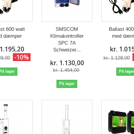
ast 600 watt
SMSCOM
Ballast 400
d dæmper
Klimakontroller
med dæm
SPC 7A
 1.195,20
kr. 1.01
Schweizer...
-10%
28,00
kr. 1.128,00
kr. 1.130,00
kr. 1.454,00
På lager
På lage
På lager