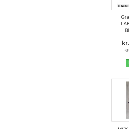
Gra
LAB
B
kr
kr
Grac