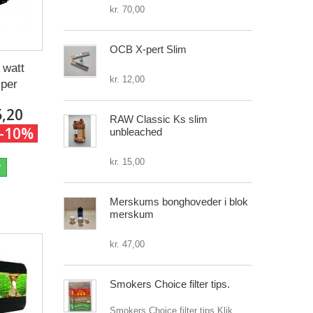
kr. 70,00
OCB X-pert Slim
 watt
kr. 12,00
per
5,20
RAW Classic Ks slim
-10%
unbleached
kr. 15,00
r
Merskums bonghoveder i blok
merskum
kr. 47,00
Smokers Choice filter tips.
Smokers Choice filter tips.Klik